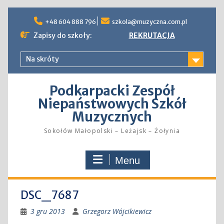
Skip
to
+48 604 888 796
szkola@muzyczna.com.pl
content
Zapisy do szkoły:
REKRUTACJA
Na skróty
Podkarpacki Zespół
Niepaństwowych Szkół
Muzycznych
Sokołów Małopolski – Leżajsk – Żołynia
Menu
DSC_7687
3 gru 2013
Grzegorz Wójcikiewicz