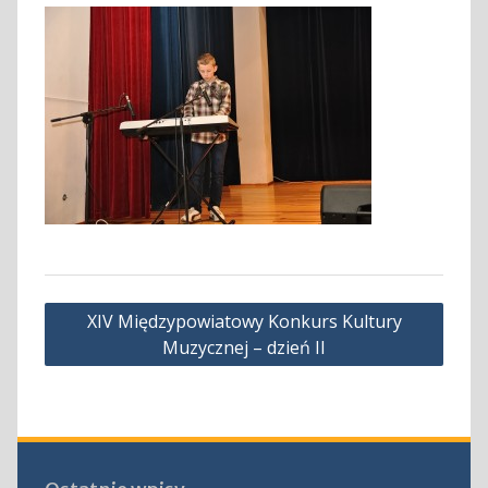
Nawigacja
XIV Międzypowiatowy Konkurs Kultury
wpisu
Muzycznej – dzień II