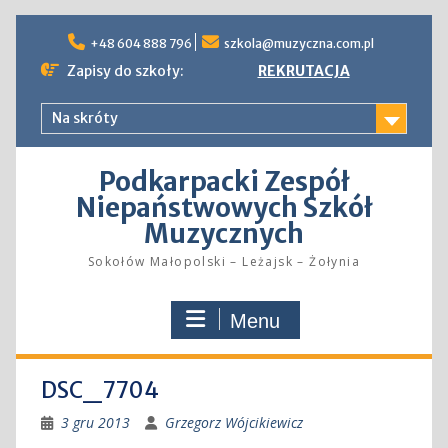
Skip
to
+48 604 888 796
szkola@muzyczna.com.pl
content
Zapisy do szkoły:
REKRUTACJA
Na skróty
Podkarpacki Zespół
Niepaństwowych Szkół
Muzycznych
Sokołów Małopolski – Leżajsk – Żołynia
Menu
DSC_7704
3 gru 2013
Grzegorz Wójcikiewicz