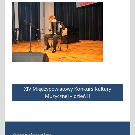
Nawigacja
XIV Międzypowiatowy Konkurs Kultury
wpisu
Muzycznej – dzień II