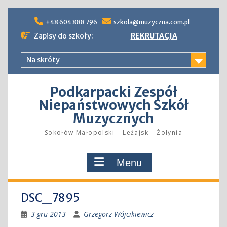
Skip
to
+48 604 888 796
szkola@muzyczna.com.pl
content
Zapisy do szkoły:
REKRUTACJA
Na skróty
Podkarpacki Zespół
Niepaństwowych Szkół
Muzycznych
Sokołów Małopolski – Leżajsk – Żołynia
Menu
DSC_7895
3 gru 2013
Grzegorz Wójcikiewicz