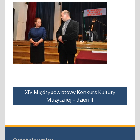
Nawigacja
XIV Międzypowiatowy Konkurs Kultury
wpisu
Muzycznej – dzień II