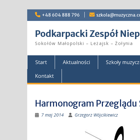
Skip
+48 604 888 796
szkola@muzyczna.c
to
content
Podkarpacki Zespół Ni
Sokołów Małopolski – Leżajsk – Żołynia
Start
Aktualności
Szkoły muzyc
Kontakt
Harmonogram Przeglądu 
7 maj 2014
Grzegorz Wójcikiewicz