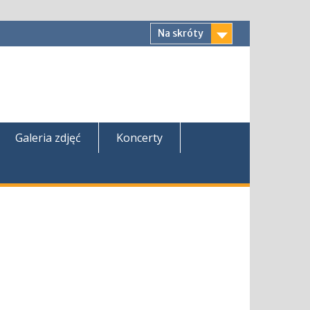
Na skróty
Galeria zdjęć
Koncerty