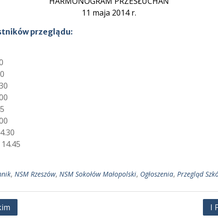
HARMONOGRAM PRZESŁUCHAŃ
11 maja 2014 r.
tników przeglądu:
0
30
.30
.00
45
.00
14.30
 14.45
nik
,
NSM Rzeszów
,
NSM Sokołów Małopolski
,
Ogłoszenia
,
Przegląd Szk
kim
I