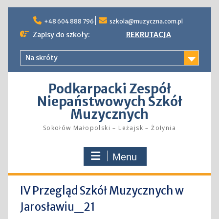
Skip
to
+48 604 888 796
szkola@muzyczna.com.pl
content
Zapisy do szkoły:
REKRUTACJA
Na skróty
Podkarpacki Zespół
Niepaństwowych Szkół
Muzycznych
Sokołów Małopolski – Leżajsk – Żołynia
Menu
IV Przegląd Szkół Muzycznych w
Jarosławiu_21