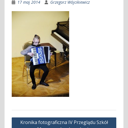
17 maj 2014
Grzegorz Wójcikiewicz
Nawigacja
Kronika fotograficzna IV Przeglądu Szkół
wpisu