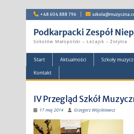
Skip
+48 604 888 796
szkola@muzyczna.c
to
content
Podkarpacki Zespół Ni
Sokołów Małopolski – Leżajsk – Żołynia
Start
Aktualności
Szkoły muzyc
Kontakt
IV Przegląd Szkół Muzyc
17 maj 2014
Grzegorz Wójcikiewicz