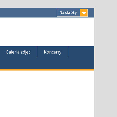
Na skróty
Galeria zdjęć
Koncerty