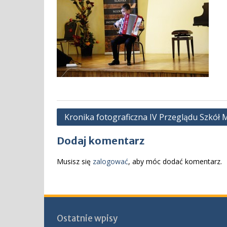
Nawigacja
Kronika fotograficzna IV Przeglądu Szkół 
wpisu
Dodaj komentarz
Musisz się
zalogować
, aby móc dodać komentarz.
Ostatnie wpisy