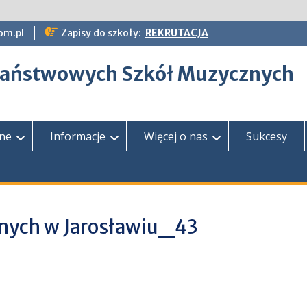
om.pl
Zapisy do szkoły:
REKRUTACJA
epaństwowych Szkół Muzycznych
zne
Informacje
Więcej o nas
Sukcesy
znych w Jarosławiu_43