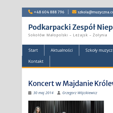
Skip
+48 604 888 796
szkola@muzyczna.c
to
content
Podkarpacki Zespół Ni
Sokołów Małopolski – Leżajsk – Żołynia
Start
Aktualności
Szkoły muzyc
Kontakt
Koncert w Majdanie Kró
30 maj 2014
Grzegorz Wójcikiewicz