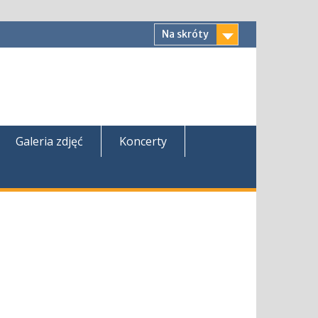
Na skróty
Galeria zdjęć
Koncerty