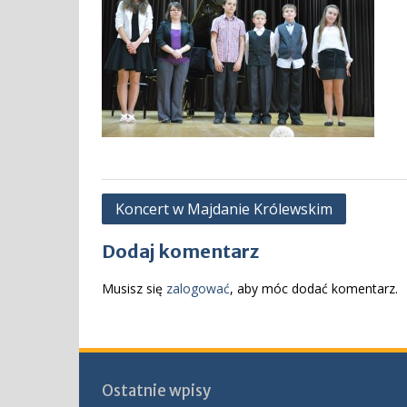
Nawigacja
Koncert w Majdanie Królewskim
wpisu
Dodaj komentarz
Musisz się
zalogować
, aby móc dodać komentarz.
Ostatnie wpisy