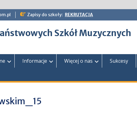
om.pl
Zapisy do szkoły:
REKRUTACJA
epaństwowych Szkół Muzycznych
zne
Informacje
Więcej o nas
Sukcesy
lewskim_15