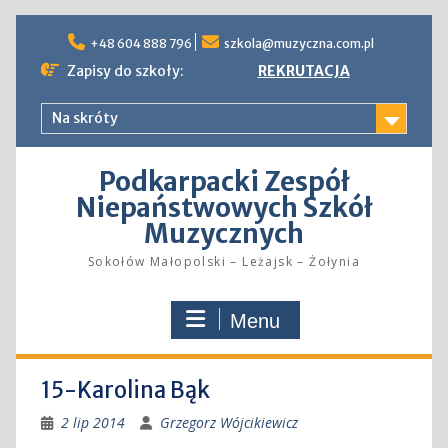
Skip
to
+48 604 888 796
szkola@muzyczna.com.pl
content
Zapisy do szkoły:
REKRUTACJA
Na skróty
Podkarpacki Zespół
Niepaństwowych Szkół
Muzycznych
Sokołów Małopolski – Leżajsk – Żołynia
Menu
15-Karolina Bąk
2 lip 2014
Grzegorz Wójcikiewicz