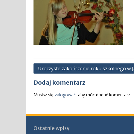
Nawigacja
Uroczyste zakończenie roku szkolnego w J
wpisu
Dodaj komentarz
Musisz się
zalogować
, aby móc dodać komentarz.
Ostatnie wpisy