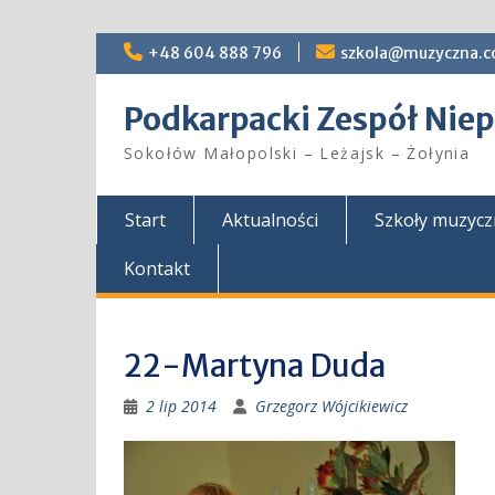
Skip
+48 604 888 796
szkola@muzyczna.c
to
content
Podkarpacki Zespół Ni
Sokołów Małopolski – Leżajsk – Żołynia
Start
Aktualności
Szkoły muzyc
Kontakt
22-Martyna Duda
2 lip 2014
Grzegorz Wójcikiewicz