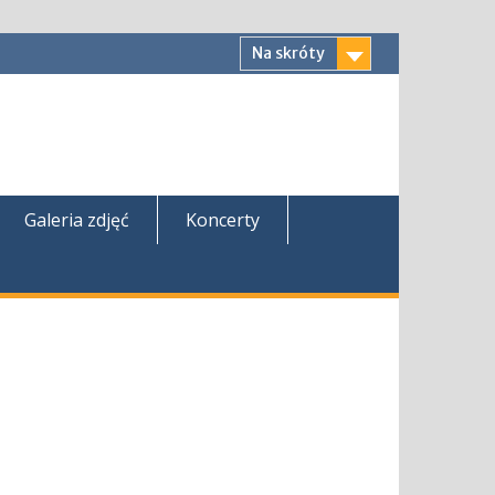
Na skróty
Galeria zdjęć
Koncerty