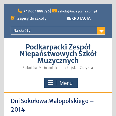
Skip
to
+48 604 888 796
szkola@muzyczna.com.pl
content
Zapisy do szkoły:
REKRUTACJA
Na skróty
Podkarpacki Zespół
Niepaństwowych Szkół
Muzycznych
Sokołów Małopolski – Leżajsk – Żołynia
Menu
Dni Sokołowa Małopolskiego –
2014