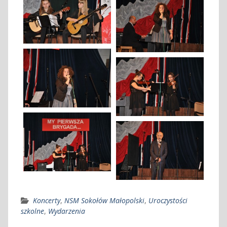
Koncerty
,
NSM Sokołów Małopolski
,
Uroczystości
szkolne
,
Wydarzenia