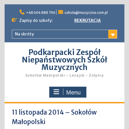
Skip
to
+48 604 888 796
szkola@muzyczna.com.pl
content
Zapisy do szkoły:
REKRUTACJA
Na skróty
Podkarpacki Zespół
Niepaństwowych Szkół
Muzycznych
Sokołów Małopolski – Leżajsk – Żołynia
Menu
11 listopada 2014 – Sokołów
Małopolski