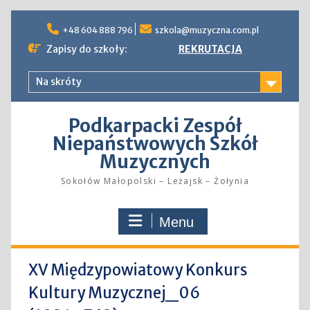
Skip
to
+48 604 888 796
szkola@muzyczna.com.pl
content
Zapisy do szkoły:
REKRUTACJA
Na skróty
Podkarpacki Zespół
Niepaństwowych Szkół
Muzycznych
Sokołów Małopolski – Leżajsk – Żołynia
Menu
XV Międzypowiatowy Konkurs
Kultury Muzycznej_06