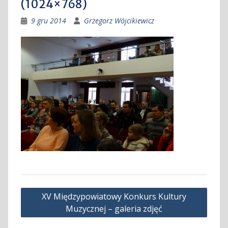
(1024×768)
9 gru 2014
Grzegorz Wójcikiewicz
Nawigacja
XV Międzypowiatowy Konkurs Kultury
wpisu
Muzycznej – galeria zdjęć