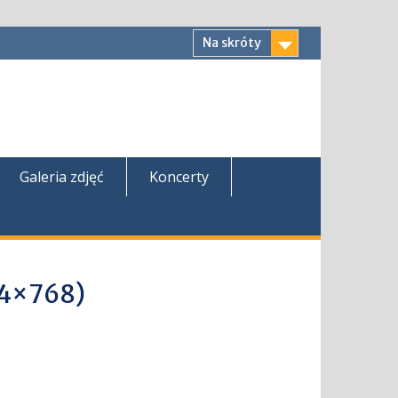
Na skróty
Galeria zdjęć
Koncerty
24×768)