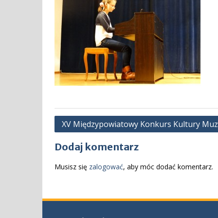
Nawigacja
XV Międzypowiatowy Konkurs Kultury Muzyc
wpisu
Dodaj komentarz
Musisz się
zalogować
, aby móc dodać komentarz.