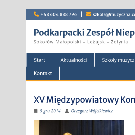
Skip
+48 604 888 796
szkola@muzyczna.c
to
content
Podkarpacki Zespół Ni
Sokołów Małopolski – Leżajsk – Żołynia
Start
Aktualności
Szkoły muzyc
Kontakt
XV Międzypowiatowy Kon
9 gru 2014
Grzegorz Wójcikiewicz