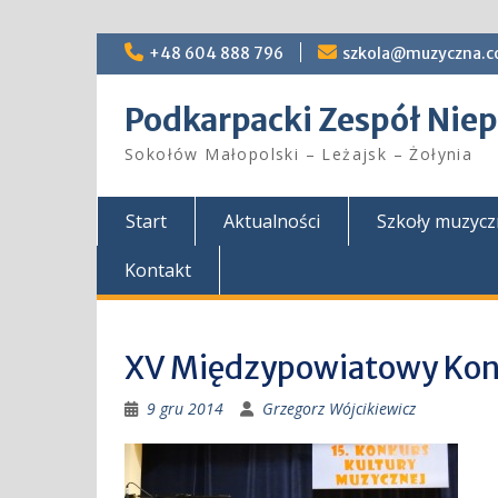
Skip
+48 604 888 796
szkola@muzyczna.c
to
content
Podkarpacki Zespół Ni
Sokołów Małopolski – Leżajsk – Żołynia
Start
Aktualności
Szkoły muzyc
Kontakt
XV Międzypowiatowy Kon
9 gru 2014
Grzegorz Wójcikiewicz