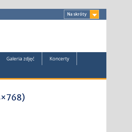
Na skróty
Galeria zdjęć
Koncerty
4×768)