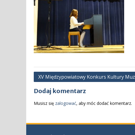
Nawigacja
XV Międzypowiatowy Konkurs Kultury Muzyc
wpisu
Dodaj komentarz
Musisz się
zalogować
, aby móc dodać komentarz.