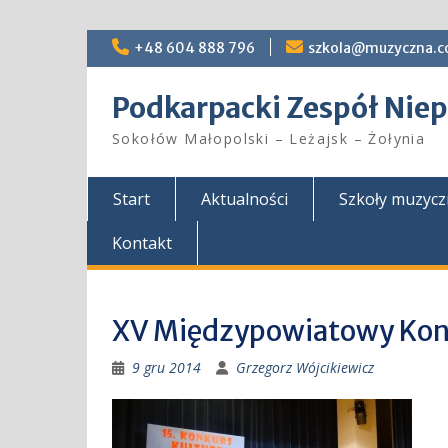
Skip
+48 604 888 796
szkola@muzyczna.c
to
content
Podkarpacki Zespół Ni
Sokołów Małopolski – Leżajsk – Żołynia
Start
Aktualności
Szkoły muzyc
Kontakt
XV Międzypowiatowy Kon
9 gru 2014
Grzegorz Wójcikiewicz