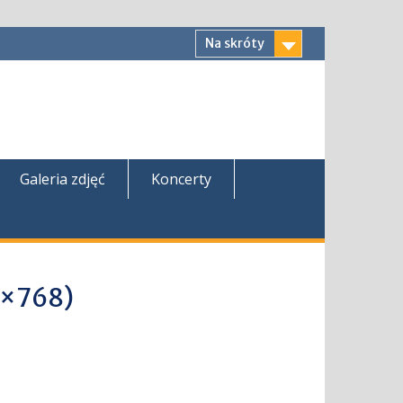
Na skróty
Galeria zdjęć
Koncerty
4×768)