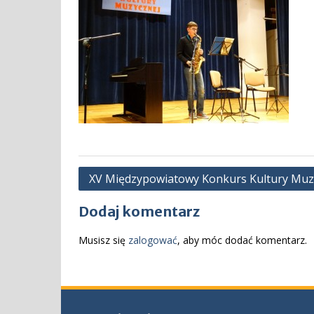
Nawigacja
XV Międzypowiatowy Konkurs Kultury Muzyc
wpisu
Dodaj komentarz
Musisz się
zalogować
, aby móc dodać komentarz.