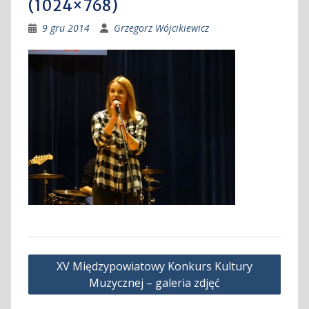
(1024×768)
9 gru 2014
Grzegorz Wójcikiewicz
Nawigacja
XV Międzypowiatowy Konkurs Kultury
wpisu
Muzycznej – galeria zdjęć