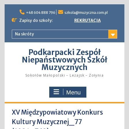
Skip
to
+48 604 888 796
szkola@muzyczna.com.pl
content
Zapisy do szkoły:
REKRUTACJA
Na skróty
Podkarpacki Zespół
Niepaństwowych Szkół
Muzycznych
Sokołów Małopolski – Leżajsk – Żołynia
Menu
XV Międzypowiatowy Konkurs
Kultury Muzycznej_77