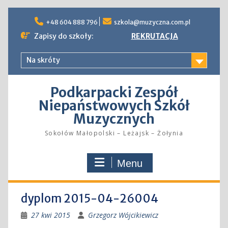
Skip
to
+48 604 888 796
szkola@muzyczna.com.pl
content
Zapisy do szkoły:
REKRUTACJA
Na skróty
Podkarpacki Zespół
Niepaństwowych Szkół
Muzycznych
Sokołów Małopolski – Leżajsk – Żołynia
Menu
dyplom 2015-04-26004
27 kwi 2015
Grzegorz Wójcikiewicz