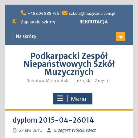
Skip
to
+48 604 888 796
szkola@muzyczna.com.pl
content
Zapisy do szkoły:
REKRUTACJA
Na skróty
Podkarpacki Zespół
Niepaństwowych Szkół
Muzycznych
Sokołów Małopolski – Leżajsk – Żołynia
Menu
dyplom 2015-04-26014
27 kwi 2015
Grzegorz Wójcikiewicz