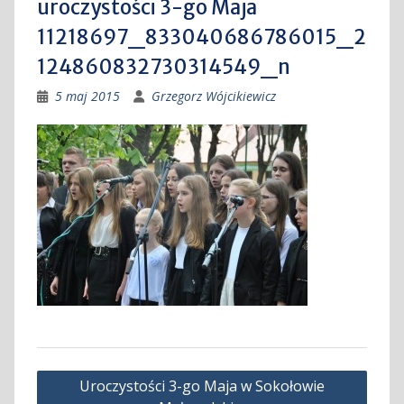
uroczystości 3-go Maja
11218697_833040686786015_2
124860832730314549_n
5 maj 2015
Grzegorz Wójcikiewicz
Nawigacja
Uroczystości 3-go Maja w Sokołowie
wpisu