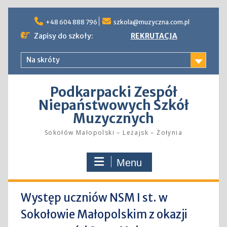
Skip
to
+48 604 888 796
szkola@muzyczna.com.pl
content
Zapisy do szkoły:
REKRUTACJA
Na skróty
Podkarpacki Zespół
Niepaństwowych Szkół
Muzycznych
Sokołów Małopolski – Leżajsk – Żołynia
Menu
Występ uczniów NSM I st. w
Sokołowie Małopolskim z okazji