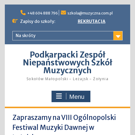
Skip
to
+48 604 888 796
szkola@muzyczna.com.pl
content
Zapisy do szkoły:
REKRUTACJA
Na skróty
Podkarpacki Zespół
Niepaństwowych Szkół
Muzycznych
Sokołów Małopolski – Leżajsk – Żołynia
Menu
Zapraszamy na VIII Ogólnopolski
Festiwal Muzyki Dawnej w