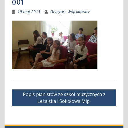
001
19 maj 2015
Grzegorz Wójcikiewicz
Nawigacja
Popis pianistów ze szkół muzycznych z
wpisu
Leżajska i Sokołowa Młp.