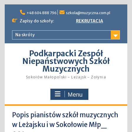
Skip
to
+48 604 888 796
szkola@muzyczna.com.pl
content
Zapisy do szkoły:
REKRUTACJA
Na skróty
Podkarpacki Zespół
Niepaństwowych Szkół
Muzycznych
Sokołów Małopolski – Leżajsk – Żołynia
Menu
Popis pianistów szkół muzycznych
w Leżajsku i w Sokołowie Młp_