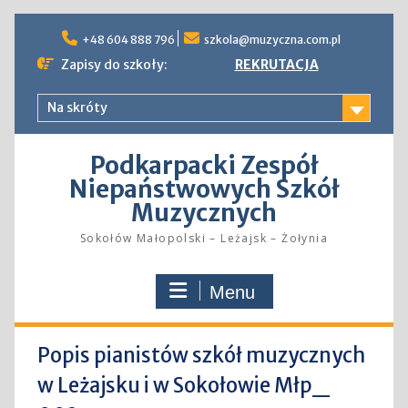
Skip
to
+48 604 888 796
szkola@muzyczna.com.pl
content
Zapisy do szkoły:
REKRUTACJA
Na skróty
Podkarpacki Zespół
Niepaństwowych Szkół
Muzycznych
Sokołów Małopolski – Leżajsk – Żołynia
Menu
Popis pianistów szkół muzycznych
w Leżajsku i w Sokołowie Młp_