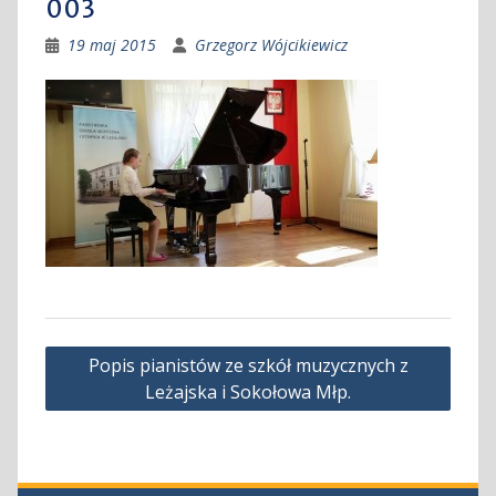
003
19 maj 2015
Grzegorz Wójcikiewicz
Nawigacja
Popis pianistów ze szkół muzycznych z
wpisu
Leżajska i Sokołowa Młp.