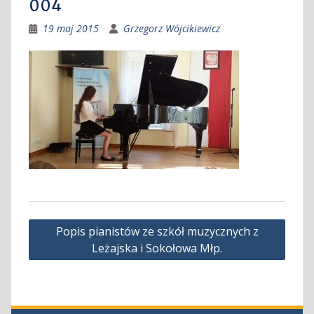
004
19 maj 2015
Grzegorz Wójcikiewicz
Nawigacja
Popis pianistów ze szkół muzycznych z
wpisu
Leżajska i Sokołowa Młp.