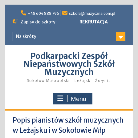
Skip
to
+48 604 888 796
szkola@muzyczna.com.pl
content
Zapisy do szkoły:
REKRUTACJA
Na skróty
Podkarpacki Zespół
Niepaństwowych Szkół
Muzycznych
Sokołów Małopolski – Leżajsk – Żołynia
Menu
Popis pianistów szkół muzycznych
w Leżajsku i w Sokołowie Młp_