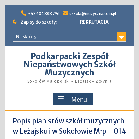
Skip
to
+48 604 888 796
szkola@muzyczna.com.pl
content
Zapisy do szkoły:
REKRUTACJA
Na skróty
Podkarpacki Zespół
Niepaństwowych Szkół
Muzycznych
Sokołów Małopolski – Leżajsk – Żołynia
Menu
Popis pianistów szkół muzycznych
w Leżajsku i w Sokołowie Młp_ 014