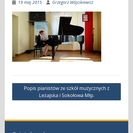
19 maj 2015
Grzegorz Wójcikiewicz
Nawigacja
Popis pianistów ze szkół muzycznych z
wpisu
Leżajska i Sokołowa Młp.