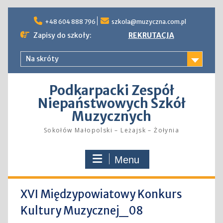
Skip
to
+48 604 888 796
szkola@muzyczna.com.pl
content
Zapisy do szkoły:
REKRUTACJA
Na skróty
Podkarpacki Zespół
Niepaństwowych Szkół
Muzycznych
Sokołów Małopolski – Leżajsk – Żołynia
Menu
XVI Międzypowiatowy Konkurs
Kultury Muzycznej_08