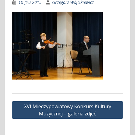
10 gru 2015
Grzegorz Wójcikiewicz
Nawigacja
XVI Międzypowiatowy Konkurs Kultury
wpisu
Muzycznej – galeria zdjęć