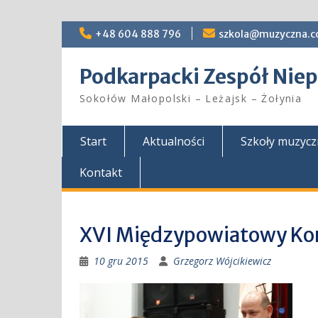
Skip
+48 604 888 796
szkola@muzyczna.c
to
content
Podkarpacki Zespół Ni
Sokołów Małopolski – Leżajsk – Żołynia
Start
Aktualności
Szkoły muzyc
Kontakt
XVI Międzypowiatowy Ko
10 gru 2015
Grzegorz Wójcikiewicz