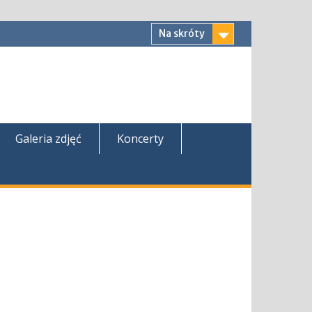
Na skróty
Galeria zdjęć
Koncerty