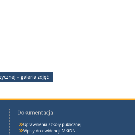
cznej – galeria zdjęć
Dokumentacja
Uprawnienia szkoły publicznej
Wpisy do ewidencji MKiDN