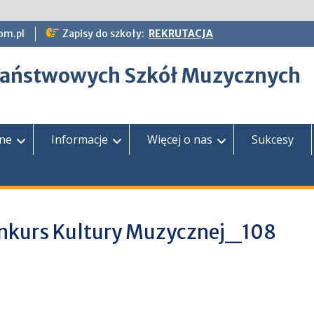
om.pl
Zapisy do szkoły:
REKRUTACJA
epaństwowych Szkół Muzycznych
zne
Informacje
Więcej o nas
Sukcesy
nkurs Kultury Muzycznej_108