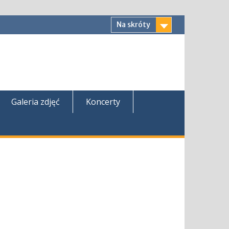
Na skróty
Galeria zdjęć
Koncerty