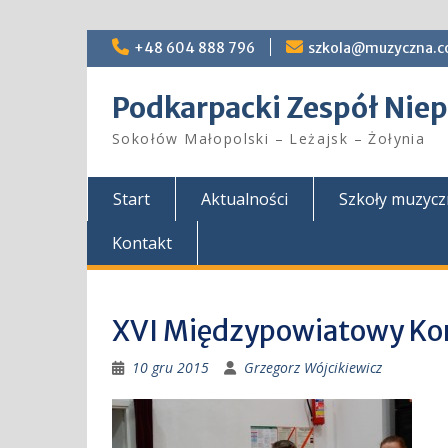
Skip
+48 604 888 796
szkola@muzyczna.c
to
content
Podkarpacki Zespół Ni
Sokołów Małopolski – Leżajsk – Żołynia
Start
Aktualności
Szkoły muzyc
Kontakt
XVI Międzypowiatowy Ko
10 gru 2015
Grzegorz Wójcikiewicz