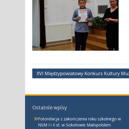
Nawigacja
XVI Międzypowiatowy Konkurs Kultury Muzy
wpisu
Ostatnie wpisy
Fotorelacja z zakończenia roku szkolnego w
NSM I i II st. w Sokołowie Małopolskim