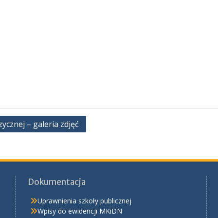
cznej – galeria zdjęć
Dokumentacja
Uprawnienia szkoły publicznej
Wpisy do ewidencji MKiDN