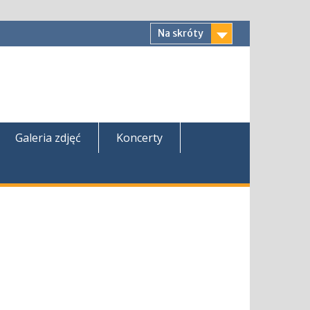
Na skróty
Galeria zdjęć
Koncerty