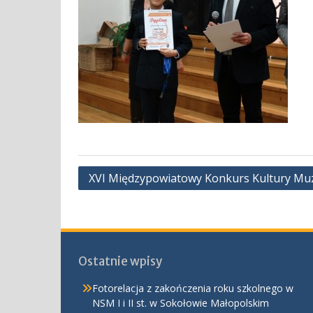
Nawigacja
XVI Międzypowiatowy Konkurs Kultury Muzy
wpisu
Ostatnie wpisy
Fotorelacja z zakończenia roku szkolnego w
NSM I i II st. w Sokołowie Małopolskim