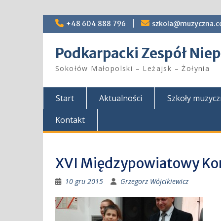
Skip
+48 604 888 796
szkola@muzyczna.c
to
content
Podkarpacki Zespół Ni
Sokołów Małopolski – Leżajsk – Żołynia
Start
Aktualności
Szkoły muzyc
Kontakt
XVI Międzypowiatowy Ko
10 gru 2015
Grzegorz Wójcikiewicz