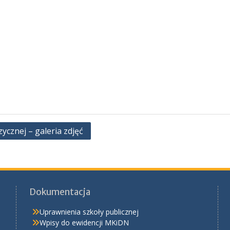
cznej – galeria zdjęć
Dokumentacja
Uprawnienia szkoły publicznej
Wpisy do ewidencji MKiDN