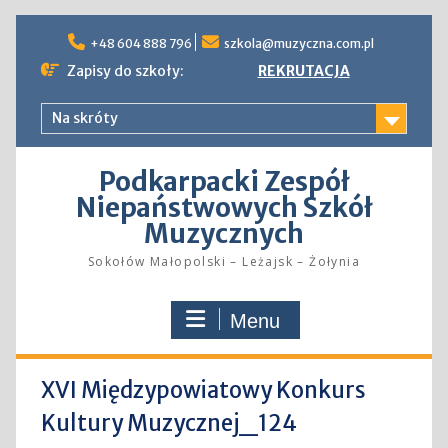
Skip
to
+48 604 888 796
szkola@muzyczna.com.pl
content
Zapisy do szkoły:
REKRUTACJA
Na skróty
Podkarpacki Zespół
Niepaństwowych Szkół
Muzycznych
Sokołów Małopolski – Leżajsk – Żołynia
Menu
XVI Międzypowiatowy Konkurs
Kultury Muzycznej_124