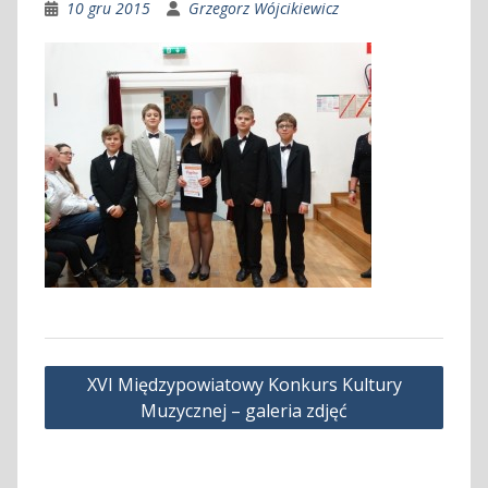
10 gru 2015
Grzegorz Wójcikiewicz
Nawigacja
XVI Międzypowiatowy Konkurs Kultury
wpisu
Muzycznej – galeria zdjęć