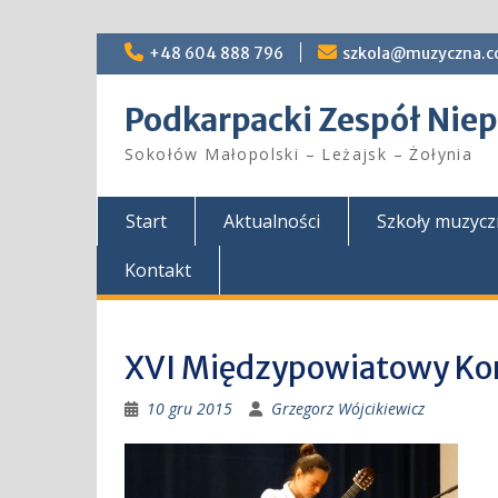
Skip
+48 604 888 796
szkola@muzyczna.c
to
content
Podkarpacki Zespół Ni
Sokołów Małopolski – Leżajsk – Żołynia
Start
Aktualności
Szkoły muzyc
Kontakt
XVI Międzypowiatowy Ko
10 gru 2015
Grzegorz Wójcikiewicz