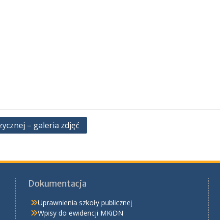
cznej – galeria zdjęć
Dokumentacja
Uprawnienia szkoły publicznej
Wpisy do ewidencji MKiDN