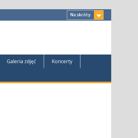
Na skróty
Galeria zdjęć
Koncerty