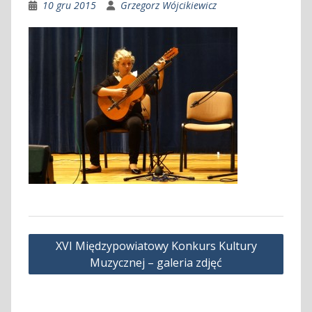
10 gru 2015
Grzegorz Wójcikiewicz
Nawigacja
XVI Międzypowiatowy Konkurs Kultury
wpisu
Muzycznej – galeria zdjęć