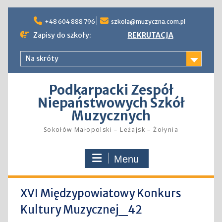
Skip
to
+48 604 888 796
szkola@muzyczna.com.pl
content
Zapisy do szkoły:
REKRUTACJA
Na skróty
Podkarpacki Zespół
Niepaństwowych Szkół
Muzycznych
Sokołów Małopolski – Leżajsk – Żołynia
Menu
XVI Międzypowiatowy Konkurs
Kultury Muzycznej_42