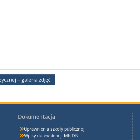
cznej – galeria zdjęć
Dokumentacja
Uprawnienia szkoły publicznej
Wpisy do ewidencji MKiDN