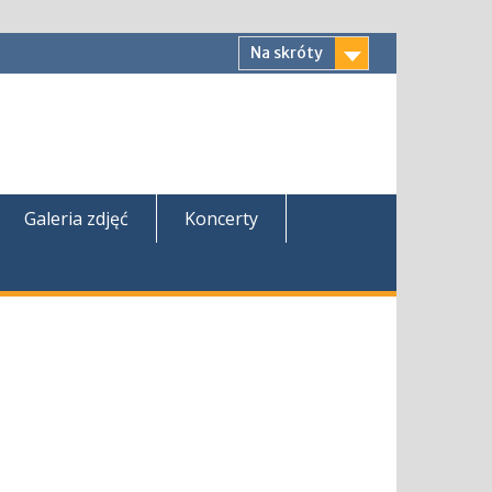
Na skróty
Galeria zdjęć
Koncerty