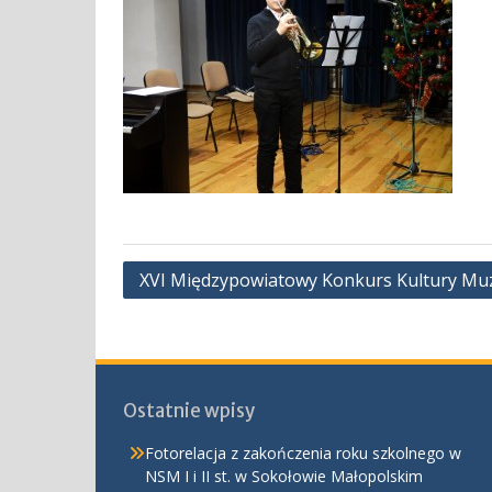
Nawigacja
XVI Międzypowiatowy Konkurs Kultury Muzy
wpisu
Ostatnie wpisy
Fotorelacja z zakończenia roku szkolnego w
NSM I i II st. w Sokołowie Małopolskim