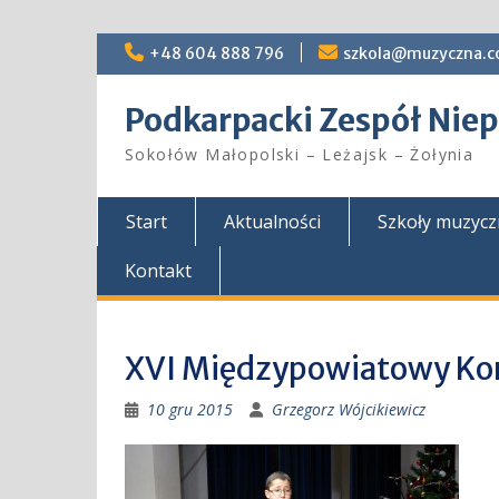
Skip
+48 604 888 796
szkola@muzyczna.c
to
content
Podkarpacki Zespół Ni
Sokołów Małopolski – Leżajsk – Żołynia
Start
Aktualności
Szkoły muzyc
Kontakt
XVI Międzypowiatowy Ko
10 gru 2015
Grzegorz Wójcikiewicz