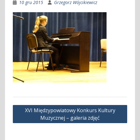
10 gru 2015
Grzegorz Wójcikiewicz
Nawigacja
XVI Międzypowiatowy Konkurs Kultury
wpisu
Muzycznej – galeria zdjęć