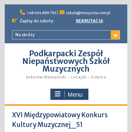
Skip
to
+48 604 888 796
szkola@muzyczna.com.pl
content
Zapisy do szkoły:
REKRUTACJA
Na skróty
Podkarpacki Zespół
Niepaństwowych Szkół
Muzycznych
Sokołów Małopolski – Leżajsk – Żołynia
Menu
XVI Międzypowiatowy Konkurs
Kultury Muzycznej_51