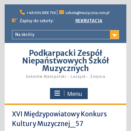
Skip
to
+48 604 888 796
szkola@muzyczna.com.pl
content
Zapisy do szkoły:
REKRUTACJA
Na skróty
Podkarpacki Zespół
Niepaństwowych Szkół
Muzycznych
Sokołów Małopolski – Leżajsk – Żołynia
Menu
XVI Międzypowiatowy Konkurs
Kultury Muzycznej_57