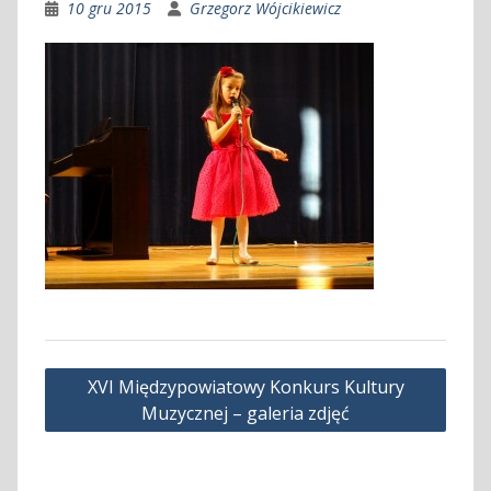
10 gru 2015
Grzegorz Wójcikiewicz
Nawigacja
XVI Międzypowiatowy Konkurs Kultury
wpisu
Muzycznej – galeria zdjęć