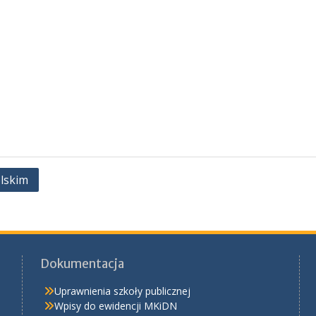
lskim
Dokumentacja
Uprawnienia szkoły publicznej
Wpisy do ewidencji MKiDN