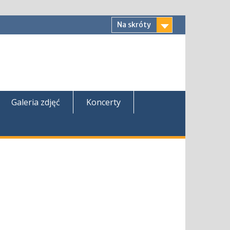
Na skróty
Galeria zdjęć
Koncerty