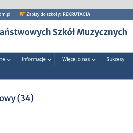
om.pl
Zapisy do szkoły:
REKRUTACJA
epaństwowych Szkół Muzycznych
zne
Informacje
Więcej o nas
Sukcesy
owy (34)