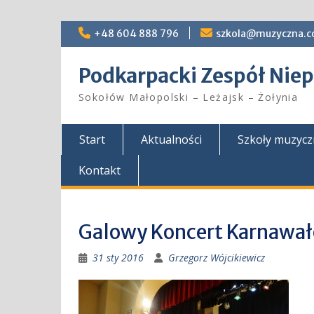
Skip
+48 604 888 796
szkola@muzyczna.c
to
content
Podkarpacki Zespół Ni
Sokołów Małopolski – Leżajsk – Żołynia
Start
Aktualności
Szkoły muzyc
Kontakt
Galowy Koncert Karnawał
31 sty 2016
Grzegorz Wójcikiewicz