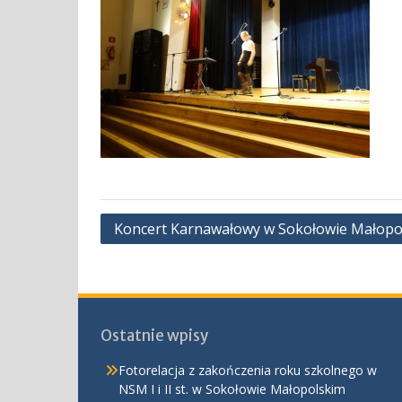
Nawigacja
Koncert Karnawałowy w Sokołowie Małopo
wpisu
Ostatnie wpisy
Fotorelacja z zakończenia roku szkolnego w
NSM I i II st. w Sokołowie Małopolskim