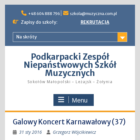
Skip
to
+48 604 888 796
szkola@muzyczna.com.pl
content
Zapisy do szkoły:
REKRUTACJA
Na skróty
Podkarpacki Zespół
Niepaństwowych Szkół
Muzycznych
Sokołów Małopolski – Leżajsk – Żołynia
Menu
Galowy Koncert Karnawałowy (37)
31 sty 2016
Grzegorz Wójcikiewicz