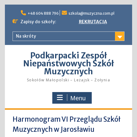
Skip
to
+48 604 888 796
szkola@muzyczna.com.pl
content
Zapisy do szkoły:
REKRUTACJA
Na skróty
Podkarpacki Zespół
Niepaństwowych Szkół
Muzycznych
Sokołów Małopolski – Leżajsk – Żołynia
Menu
Harmonogram VI Przeglądu Szkół
Muzycznych w Jarosławiu