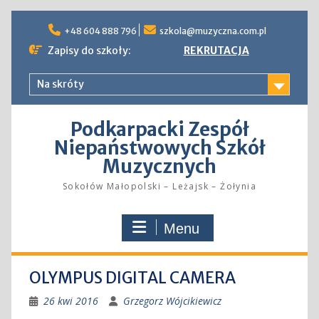
Skip
to
+48 604 888 796
szkola@muzyczna.com.pl
content
Zapisy do szkoły:
REKRUTACJA
Na skróty
Podkarpacki Zespół
Niepaństwowych Szkół
Muzycznych
Sokołów Małopolski – Leżajsk – Żołynia
Menu
OLYMPUS DIGITAL CAMERA
26 kwi 2016
Grzegorz Wójcikiewicz