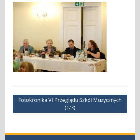
Nawigacja
Fotokronika VI Przeglądu Szkół Muzycznych
wpisu
(1/3)