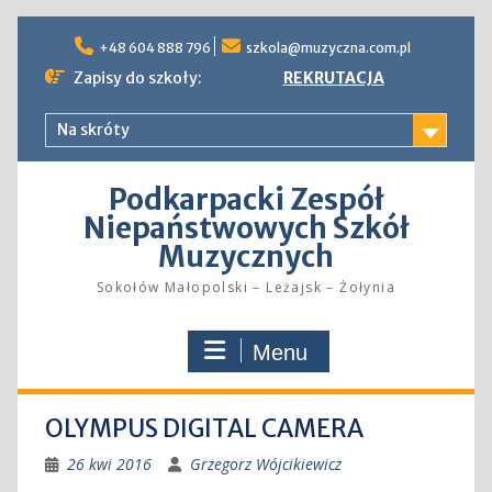
Skip
to
+48 604 888 796
szkola@muzyczna.com.pl
content
Zapisy do szkoły:
REKRUTACJA
Na skróty
Podkarpacki Zespół
Niepaństwowych Szkół
Muzycznych
Sokołów Małopolski – Leżajsk – Żołynia
Menu
OLYMPUS DIGITAL CAMERA
26 kwi 2016
Grzegorz Wójcikiewicz