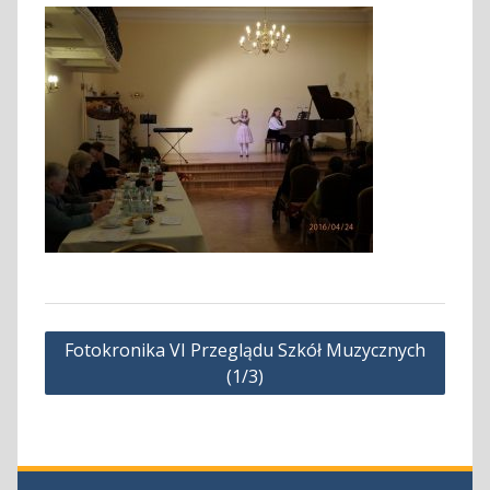
Nawigacja
Fotokronika VI Przeglądu Szkół Muzycznych
wpisu
(1/3)