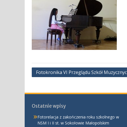
Nawigacja
Fotokronika VI Przeglądu Szkół Muzycznyc
wpisu
Ostatnie wpisy
Fotorelacja z zakończenia roku szkolnego w
NSM I i II st. w Sokołowie Małopolskim