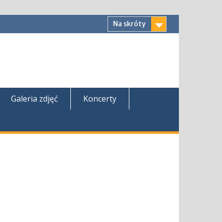
Na skróty
Galeria zdjęć
Koncerty