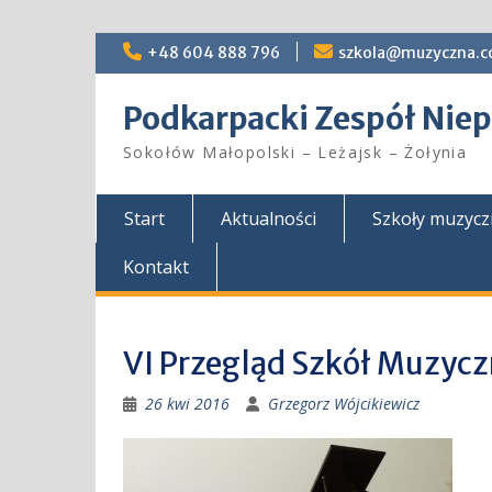
Skip
+48 604 888 796
szkola@muzyczna.c
to
content
Podkarpacki Zespół Ni
Sokołów Małopolski – Leżajsk – Żołynia
Start
Aktualności
Szkoły muzyc
Kontakt
VI Przegląd Szkół Muzy
26 kwi 2016
Grzegorz Wójcikiewicz