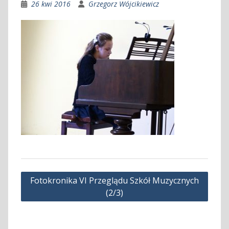
26 kwi 2016
Grzegorz Wójcikiewicz
Nawigacja
Fotokronika VI Przeglądu Szkół Muzycznych
wpisu
(2/3)