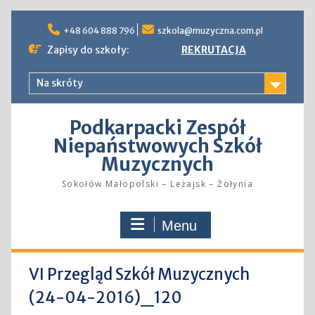
Skip
to
+48 604 888 796
szkola@muzyczna.com.pl
content
Zapisy do szkoły:
REKRUTACJA
Na skróty
Podkarpacki Zespół
Niepaństwowych Szkół
Muzycznych
Sokołów Małopolski – Leżajsk – Żołynia
Menu
VI Przegląd Szkół Muzycznych
(24-04-2016)_120