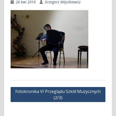
26 kwi 2016
Grzegorz Wójcikiewicz
Nawigacja
Fotokronika VI Przeglądu Szkół Muzycznych
wpisu
(2/3)