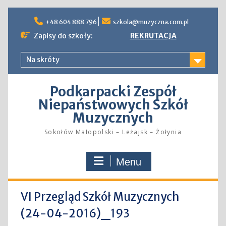
Skip
to
+48 604 888 796
szkola@muzyczna.com.pl
content
Zapisy do szkoły:
REKRUTACJA
Na skróty
Podkarpacki Zespół
Niepaństwowych Szkół
Muzycznych
Sokołów Małopolski – Leżajsk – Żołynia
Menu
VI Przegląd Szkół Muzycznych
(24-04-2016)_193