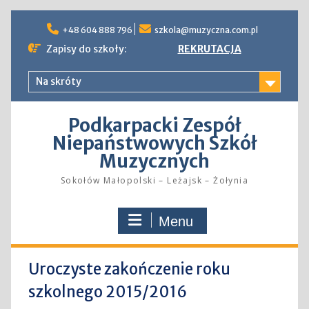
Skip
to
+48 604 888 796
szkola@muzyczna.com.pl
content
Zapisy do szkoły:
REKRUTACJA
Na skróty
Podkarpacki Zespół
Niepaństwowych Szkół
Muzycznych
Sokołów Małopolski – Leżajsk – Żołynia
Menu
Uroczyste zakończenie roku
szkolnego 2015/2016