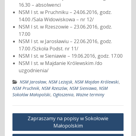
16.30 – absolwenci
NSM I st. w Pruchniku – 24.06.2016, godz.
14.00 /Sala Widowiskowa – nr 12/
NSM I st. w Rzeszowie – 23.06.2016, godz.
17.00
NSM I st. w Jarosławiu – 22.06.2016, godz.
17.00 /Szkoła Podst. nr 11/
NSM I st. w Sieniawie – 19.06.2016, godz. 17.00
NSM I st. w Majdanie Królewskim /do
uzgodnienia/
NSM Jarosław
,
NSM Leżajsk
,
NSM Majdan Królewski
,
NSM Pruchnik
,
NSM Rzeszów
,
NSM Sieniawa
,
NSM
Sokołów Małopolski
,
Ogłoszenia
,
Ważne terminy
Nawigacja
Zapraszamy na popisy w Sokołowie
wpisu
Małopolskim