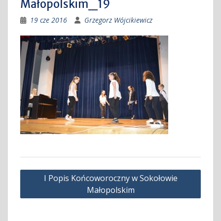
Małopolskim_19
19 cze 2016
Grzegorz Wójcikiewicz
Nawigacja
I Popis Końcoworoczny w Sokołowie
wpisu
Małopolskim