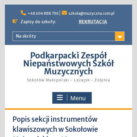
Skip
to
+48 604 888 796
szkola@muzyczna.com.pl
content
Zapisy do szkoły:
REKRUTACJA
Na skróty
Podkarpacki Zespół
Niepaństwowych Szkół
Muzycznych
Sokołów Małopolski – Leżajsk – Żołynia
Menu
Popis sekcji instrumentów
klawiszowych w Sokołowie