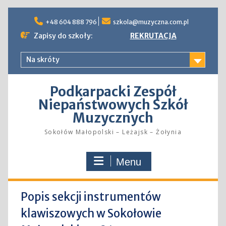
Skip
to
+48 604 888 796
szkola@muzyczna.com.pl
content
Zapisy do szkoły:
REKRUTACJA
Na skróty
Podkarpacki Zespół
Niepaństwowych Szkół
Muzycznych
Sokołów Małopolski – Leżajsk – Żołynia
Menu
Popis sekcji instrumentów
klawiszowych w Sokołowie