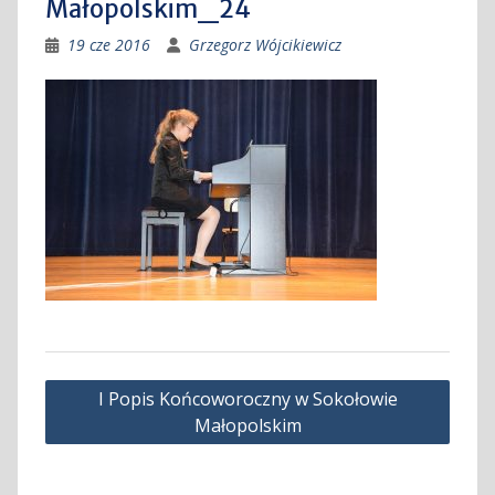
Małopolskim_24
19 cze 2016
Grzegorz Wójcikiewicz
Nawigacja
I Popis Końcoworoczny w Sokołowie
wpisu
Małopolskim