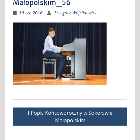
Małopolskim_56
19 cze 2016
Grzegorz Wójcikiewicz
Nawigacja
I Popis Końcoworoczny w Sokołowie
wpisu
Małopolskim