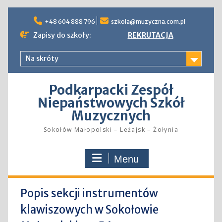
Skip
to
+48 604 888 796
szkola@muzyczna.com.pl
content
Zapisy do szkoły:
REKRUTACJA
Na skróty
Podkarpacki Zespół
Niepaństwowych Szkół
Muzycznych
Sokołów Małopolski – Leżajsk – Żołynia
Menu
Popis sekcji instrumentów
klawiszowych w Sokołowie