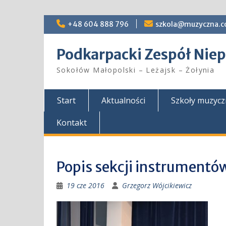
Skip
+48 604 888 796
szkola@muzyczna.c
to
content
Podkarpacki Zespół Ni
Sokołów Małopolski – Leżajsk – Żołynia
Start
Aktualności
Szkoły muzyc
Kontakt
Popis sekcji instrument
19 cze 2016
Grzegorz Wójcikiewicz