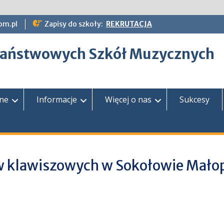
om.pl
Zapisy do szkoły:
REKRUTACJA
epaństwowych Szkół Muzycznych
zne
Informacje
Więcej o nas
Sukcesy
ów klawiszowych w Sokołowie Mał