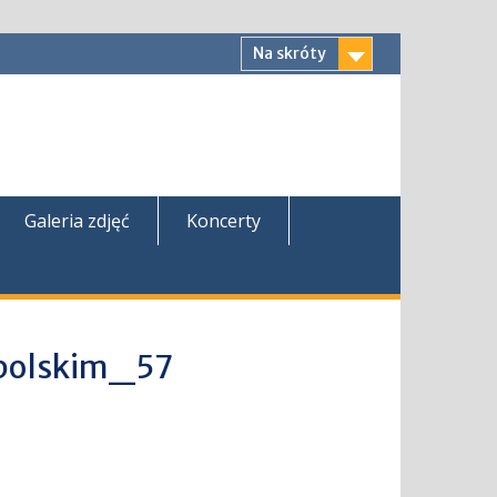
Na skróty
Galeria zdjęć
Koncerty
opolskim_57