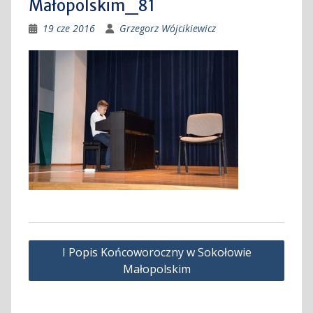
Małopolskim_81
19 cze 2016
Grzegorz Wójcikiewicz
Nawigacja
I Popis Końcoworoczny w Sokołowie
wpisu
Małopolskim