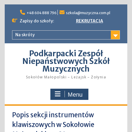
Skip
to
+48 604 888 796
szkola@muzyczna.com.pl
content
Zapisy do szkoły:
REKRUTACJA
Na skróty
Podkarpacki Zespół
Niepaństwowych Szkół
Muzycznych
Sokołów Małopolski – Leżajsk – Żołynia
Menu
Popis sekcji instrumentów
klawiszowych w Sokołowie