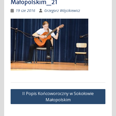
Małopolskim_21
19 cze 2016
Grzegorz Wójcikiewicz
Nawigacja
II Popis Końcoworoczny w Sokołowie
wpisu
Małopolskim