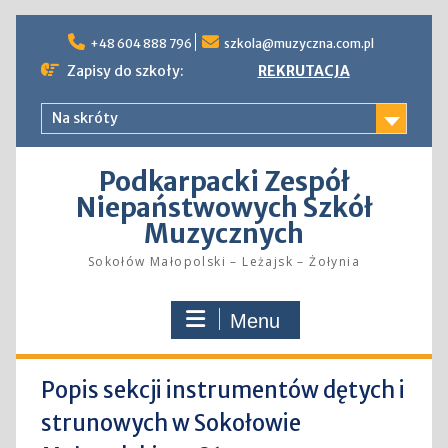
Skip
to
+48 604 888 796
szkola@muzyczna.com.pl
content
Zapisy do szkoły:
REKRUTACJA
Na skróty
Podkarpacki Zespół
Niepaństwowych Szkół
Muzycznych
Sokołów Małopolski – Leżajsk – Żołynia
Menu
Popis sekcji instrumentów dętych i
strunowych w Sokołowie