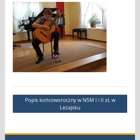
Nawigacja
Popis końcoworoczny w NSM I i II st. w
wpisu
Leżajsku