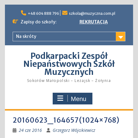
Skip
to
+48 604 888 796
szkola@muzyczna.com.pl
content
Zapisy do szkoły:
REKRUTACJA
Na skróty
Podkarpacki Zespół
Niepaństwowych Szkół
Muzycznych
Sokołów Małopolski – Leżajsk – Żołynia
Menu
20160623_164657 (1024×768)
24 cze 2016
Grzegorz Wójcikiewicz